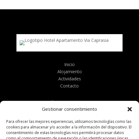
Inicio
Alojamiento
Actividades
Contacto
Calle Serrano Larrey 43
Gestionar consentimiento
46317 Villargordo del Cabriel (Valencia)
viacaprasia@gmail.com
Para ofrecer las mejores experiencias, utilizamos tecnologías como las
cookies para almacenar y/o acceder a la información del dispositivo. El
+34 605 623 266
consentimiento de estas tecnologías nos permitirá procesar datos
como el comportamiento de navegación o las identificaciones únicas